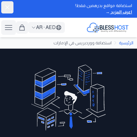
استضافة مواقع بدرهمين فقط!
إغلاق
اعرف المزيد
→
BlessHost
AR
·
AED
فتح ا
الرئيسية
استضافة ووردبريس في الإمارات