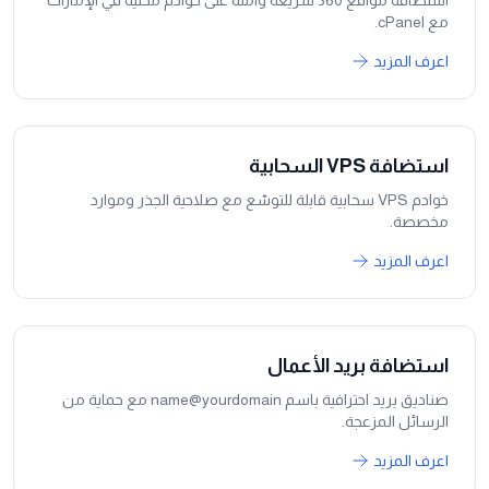
استضافة مواقع 360 سريعة وآمنة على خوادم محلية في الإمارات
مع cPanel.
اعرف المزيد
استضافة VPS السحابية
خوادم VPS سحابية قابلة للتوسّع مع صلاحية الجذر وموارد
مخصصة.
اعرف المزيد
استضافة بريد الأعمال
صناديق بريد احترافية باسم name@yourdomain مع حماية من
الرسائل المزعجة.
اعرف المزيد