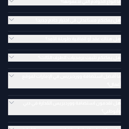
ما أنواع الخوادم التي تدعمونها؟
هل يمكنكم مساعدتي في اختيار خادم جديد؟
هل هناك عقد أو اتفاقية طويلة الأمد؟
هل يمكنكم تثبيت برمجيات الطرف الثالث؟
ما أفضل استضافة ووردبريس في الإمارات لموقع
أعمال؟
هل تقدمون استضافة ووردبريس المُدارة في دبي
وأبوظبي؟