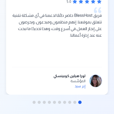
5
.0
فريق BlessHost حاضر دائمًا لدعمنا في أي مشكلة تقنية
تتعلق بموقعنا. إنهم منظمون ومبدعون، ويحرصون
على إنجاز العمل في أسرع وقت، وهذا تحديدًا ما نبحث
عنه عند إدارة أعمالنا.
لورا هيلين كوبينسكي
المؤسِّسة
إنر سيد