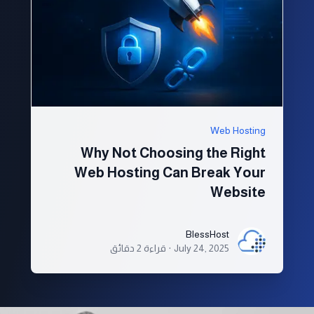
Web Hosting
Why Not Choosing the Right
Web Hosting Can Break Your
Website
BlessHost
BlessHost
July 24, 2025
·
قراءة 2 دقائق