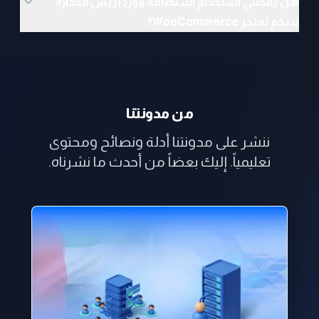
هل يمكنني استخدام استضافة ووردبريس المُدارة
لديكم لمتجر WooCommerce؟
من مدونتنا
AI
ML
ننشر على مدونتنا أدلة ونصائح ومحتوى
NN
تعليمياً. إليك بعضاً من أحدث ما نشرناه.
DL
01