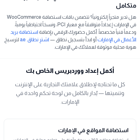
متكامل
هل تدير متجراً إلكترونياً؟ تتضمن باقات استضافة WooCommerce
في الإمارات إعداداً متوافقاً مع معيار PCI، ونسخاً احتياطياً يومياً،
ودعماً فنياً مخصصاً. أكمل حضورك الرقمي بإضافة
استضافة بريد
الأعمال في الإمارات
أو ابدأ بتسجيل نطاق —
اشترِ نطاق .ae
لترسيخ
هوية محلية موثوقة لعملائك في الإمارات.
أكمل إعداد ووردبريس الخاص بك
كل ما تحتاجه لإطلاق علامتك التجارية على الإنترنت
وتنميتها — يُدار بالكامل من لوحة تحكم واحدة في
الإمارات.
استضافة المواقع في الإمارات