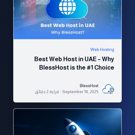
Web Hosting
Best Web Host in UAE – Why
BlessHost is the #1 Choice
BlessHost
BlessHost
September 18, 2025
·
قراءة 2 دقائق