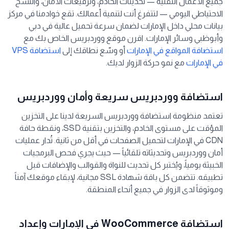
جميع الأعمال التقنية — تحديثات الخادم، وترقيعات الأمان، والنسخ
الاحتياطي اليومي — لتتفرغ أنت لتنمية أعمالك. تقع خوادمنا في مركز
بيانات محلي داخل الإمارات لضمان سرعة تحميل عالية في دبي
وأبوظبي وسائر الإمارات. اقرن موقع ووردبريس الخاص بك مع
استضافة المواقع في الإمارات
أو وسّع نطاقك إلى
استضافة VPS
في الإمارات
مع نمو حركة الزوار لديك.
استضافة ووردبريس سريعة وأمان ووردبريس
تعتمد منظومة استضافة ووردبريس السريعة لدينا على التخزين
المؤقت على مستوى الخادم، والتخزين بتقنية SSD، ونقطة حافة
CDN في الإمارات لتحميل الصفحات في أقل من ثانية. تُدار عمليات
أمان ووردبريس وتحديثاته تلقائياً — حيث يجري فحص البرمجيات
الخبيثة يومياً، ويُختبر كل تحديث للنواة والقوالب والإضافات قبل
تطبيقه. تتضمن كل باقة شهادة SSL مجانية، لإبقاء موقعك آمناً
وموثوقاً لدى الزوار في جميع أنحاء المنطقة.
استضافة WooCommerce في الإمارات وإعداد