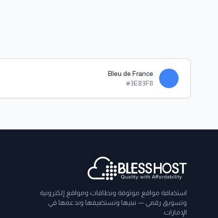
Bleu de France
#3E83F8
ذييل الصفحة
استضافة مواقع موثوقة ونطاقات ومواقع إلكترونية
وتسويق رقمي — نبنيها ونستضيفها وندعمها في
الإمارات.