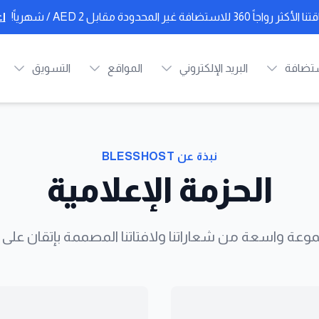
ً 360 للاستضافة غير المحدودة مقابل
AED 2
/ شهرياً!
اع
ستضافة
البريد الإلكتروني
المواقع
التسويق
نبذة عن BLESSHOST
الحزمة الإعلامية
وعة واسعة من شعاراتنا ولافتاتنا المصممة بإتقان على 
 الشارة
عرض تفاصيل السحابة وBH