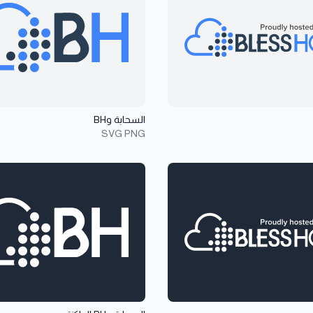
السحابة وBH
SVG
PNG
الشارة الداكنة
عرض تفاصيل السحابة وBH الداكنة