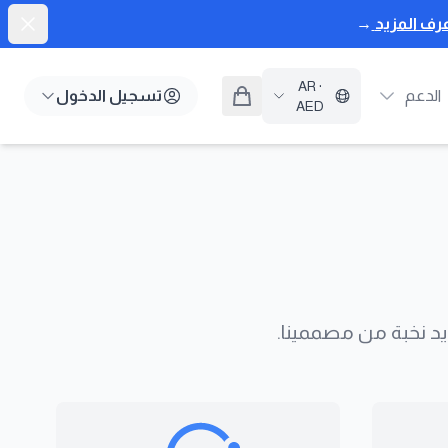
إغلاق
رف المزيد
→
AR
·
الدعم
تسجيل الدخول
AED
يد نخبة من مصممينا.
عرض تفاصيل النص أسفل السحابة