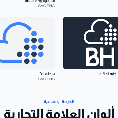
السحابة وBH الداكنة
SVG
PNG
داكنة
عرض تفاصيل سحابة BH
سحابة BH
SVG
PNG
الحزمة الإعلامية
ألوان العلامة التجارية