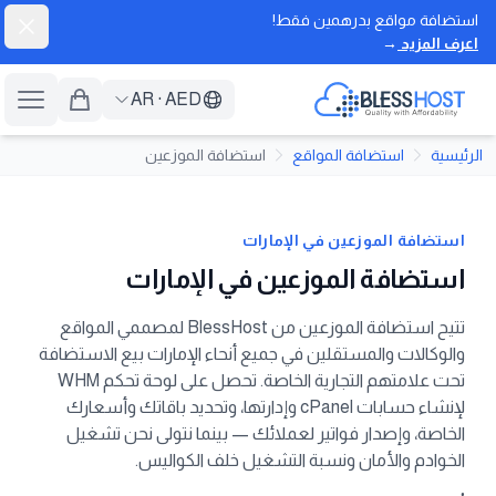
استضافة مواقع بدرهمين فقط!
إغلاق
اعرف المزيد
→
BlessHost
AR
·
AED
فتح ا
الرئيسية
استضافة المواقع
استضافة الموزعين
استضافة الموزعين في الإمارات
استضافة الموزعين في الإمارات
تتيح استضافة الموزعين من BlessHost لمصممي المواقع
والوكالات والمستقلين في جميع أنحاء الإمارات بيع الاستضافة
تحت علامتهم التجارية الخاصة. تحصل على لوحة تحكم WHM
لإنشاء حسابات cPanel وإدارتها، وتحديد باقاتك وأسعارك
الخاصة، وإصدار فواتير لعملائك — بينما نتولى نحن تشغيل
الخوادم والأمان ونسبة التشغيل خلف الكواليس.