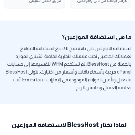
مراكز بيانات في دبي وأبوظبي
فريق محلي حقيقي
ما هي استضافة الموزعين؟
استضافة الموزعين هي باقة تتيح لك بيع استضافة المواقع
لعملائك الخاصين تحت علامتك التجارية الخاصة. تشتري الموارد
بالجملة من BlessHost، ثم تستخدم WHM لتقسيمها إلى حسابات
cPanel فردية بأسماء باقات وأسعار من اختيارك. تتولى BlessHost
تشغيل وتأمين الخوادم الموجودة في الإمارات، بينما تحتفظ أنت
بعلاقة العميل وهامش الربح.
لماذا تختار BlessHost لاستضافة الموزعين