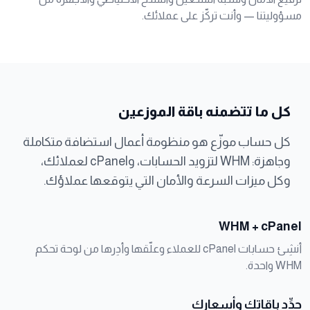
مسؤوليتنا — وأنت تركّز على عملائك.
كل ما تتضمنه باقة الموزعين
كل حساب موزّع هو منظومة أعمال استضافة متكاملة
وجاهزة: WHM لتزويد الحسابات، وcPanel لعملائك،
وكل ميزات السرعة والأمان التي يتوقعها عملاؤك.
WHM + cPanel
أنشِئ حسابات cPanel للعملاء وعلّقها وأدِرها من لوحة تحكم
WHM واحدة.
حدِّد باقاتك وأسعارك