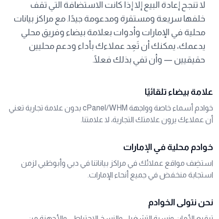
لا تنجح إعادة البيع إلا إذا كانت الاستضافة التي تقف
خلفها سريعة ومستقرة ومدعومة جيدًا. مع مراكز بيانات
محلية في الإمارات وأدوات بعلامة بيضاء وفريق محلي
يدعمك، يمكنك أن تَعِد عملاءك بأداء ودعم محليين
حقيقيين — وأن تفي بذلك فعلًا.
علامة بيضاء تلقائيًا
خوادم أسماء خاصة وواجهة cPanel/WHM بدون علامة تجارية تعني
أن عملاءك يرون علامتك التجارية، لا علامتنا.
خوادم محلية في الإمارات
استضِف مواقع عملائك في مراكز بياناتنا في دبي وأبوظبي لزمن
استجابة منخفض في جميع أنحاء الإمارات.
نحن نتولى الخوادم
ترقيع الأمان ونسبة التشغيل والنسخ الاحتياطي والأجهزة من